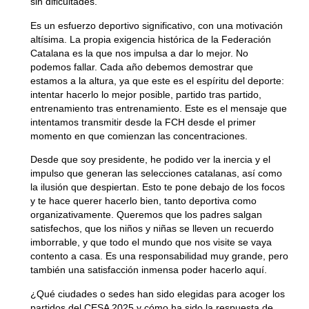
sin dificultades.
Es un esfuerzo deportivo significativo, con una motivación
altísima. La propia exigencia histórica de la Federación
Catalana es la que nos impulsa a dar lo mejor. No
podemos fallar. Cada año debemos demostrar que
estamos a la altura, ya que este es el espíritu del deporte:
Gestionar el consentimiento
intentar hacerlo lo mejor posible, partido tras partido,
de las cookies
entrenamiento tras entrenamiento. Este es el mensaje que
intentamos transmitir desde la FCH desde el primer
momento en que comienzan las concentraciones.
Para ofrecer las mejores experiencias, utilizamos tecnologías como las
cookies para almacenar y/o acceder a la información del dispositivo. El
Desde que soy presidente, he podido ver la inercia y el
consentimiento de estas tecnologías nos permitirá procesar datos como
el comportamiento de navegación o las identificaciones únicas en este
impulso que generan las selecciones catalanas, así como
sitio. No consentir o retirar el consentimiento, puede afectar
la ilusión que despiertan. Esto te pone debajo de los focos
negativamente a ciertas características y funciones.
y te hace querer hacerlo bien, tanto deportiva como
organizativamente. Queremos que los padres salgan
satisfechos, que los niños y niñas se lleven un recuerdo
Aceptar
imborrable, y que todo el mundo que nos visite se vaya
contento a casa. Es una responsabilidad muy grande, pero
Denegar
también una satisfacción inmensa poder hacerlo aquí.
¿Qué ciudades o sedes han sido elegidas para acoger los
Ver preferencias
partidos del CESA 2025 y cómo ha sido la respuesta de