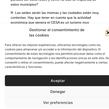
estos municipios?
Política de Cookies
Política de Privacidad
Aviso Legal
R:
Las sedes serán las mismas y las ciudades están muy
contentas. Hay que tener en cuenta que la actividad
económica que genera el CESA es un turismo muy
pacífico, ya que se trata de familias que vienen a ver a sus
hijos jugar. Esto crea movimiento y vida en un momento
del año en el que, habitualmente, no habría actividad. Es
un tipo de movimiento muy tranquilo y cálido, que no
genera molestias y muy bien recibido. En este sentido, he
recibido inputs positivos de algunos ayuntamientos,
incluyendo a representantes políticos, que me han
comentado que los negocios locales han tenido un
movimiento inusual durante estas fechas, algo que no es
habitual. Todas las opiniones que nos llegan son positivas,
lo que nos anima a seguir y seguir creciendo.
Nuestro reto es conseguir que, una vez finalice el CESA,
las ciudades nos pidan repetir el evento. Si así fuera, nos
prepararíamos para intentar postularnos otra vez en el
futuro. Es complicado porque todas las federaciones
quieren organizar el CESA, y entiendo que es necesario
dar oportunidades a todo el mundo. Sin embargo, lo mejor