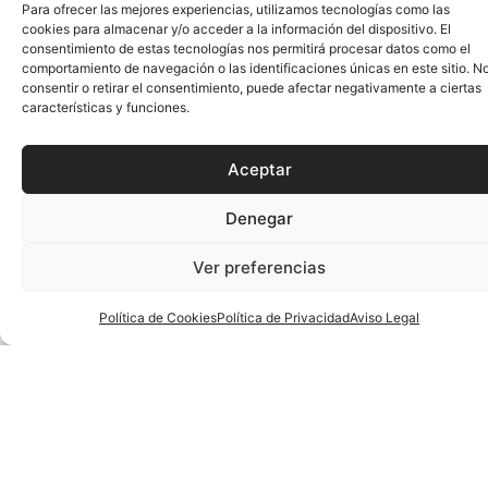
NAVARRA 34-30 EUSKADI (CUARTOS DE FINAL)
CATALUÑA 27-32 MADRID (CUARTOS DE FINAL)
Juvenil Masculino Copa
MURCIA 23-36 CANTABRIA (CUARTOS DE FINAL)
ASTURIAS 28-24 LA RIOJA (CUARTOS DE FINAL)
GALICIA 35-22 CANARIAS (CUARTOS DE FINAL)
LA RIOJA 29-33 MURCIA (5º-7º)
ANDORRA 31-29 EXTREMADURA (8º-9º)
Juvenil Masculino Campeonato
MADRID 38-30 CASTILLA LA MANCHA (CUARTOS DE
FINAL)
EUSKADI 32-22 VALENCIA (CUARTOS DE FINAL)
ANDALUCÍA 28-35 CASTILLA Y LEÓN (CUARTOS DE
FINAL)