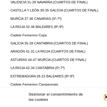
VALENCIA 31-28 NAVARRA (CUARTOS DE FINAL)
Para ofrecer las mejores experiencias, utilizamos tecnologías como las
cookies para almacenar y/o acceder a la información del dispositivo. El
CASTILLA Y LEÓN 30-35 GALICIA (CUARTOS DE FINAL)
consentimiento de estas tecnologías nos permitirá procesar datos como
el comportamiento de navegación o las identificaciones únicas en este
MURCIA 37-36 CANARIAS (5º-7º)
sitio. No consentir o retirar el consentimiento, puede afectar
negativamente a ciertas características y funciones.
LA RIOJA 32-36 BALEARES (8º-9º)
Cadete Femenino Copa
Aceptar
GALICIA 35-28 CANTABRIA (CUARTOS DE FINAL)
Denegar
ARAGÓN 41-31 LA RIOJA (CUARTOS DE FINAL)
ASTURIAS 44-47 MURCIA (CUARTOS DE FINAL)
Ver preferencias
LA RIOJA 42-34 CANTABRIA (5º-7º)
Política de Cookies
Política de Privacidad
Aviso Legal
EXTREMADURA 28-23 BALEARES (8º-9º)
Cadete Femenino Campeonato
VALENCIA 22-29 ANDALUCIA (CUARTOS DE FINAL)
CASTILLA LA MANCHA 36-28 CANARIAS (CUARTOS DE
FINAL)